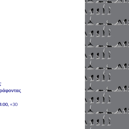
ς
γράφοντας
4:00,
+30