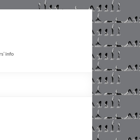
’ info