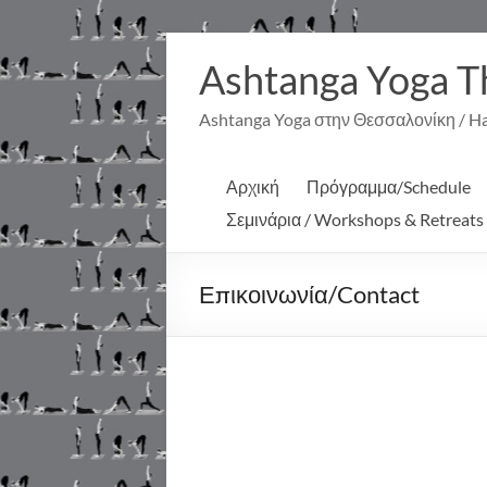
Μετάβαση
στο
Ashtanga Yoga T
περιεχόμενο
Ashtanga Yoga στην Θεσσαλονίκη / Hat
Αρχική
Πρόγραμμα/Schedule
Σεμινάρια / Workshops & Retreats
Επικοινωνία/Contact